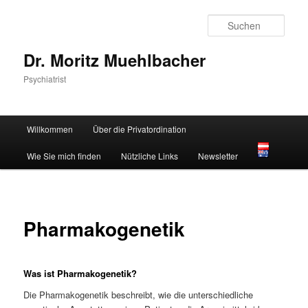
Zum
primären
Such
Inhalt
springen
Dr. Moritz Muehlbacher
Psychiatrist
Hauptmenü
Willkommen
Über die Privatordination
Wie Sie mich finden
Nützliche Links
Newsletter
Pharmakogenetik
Was ist Pharmakogenetik?
Die Pharmakogenetik beschreibt, wie die unterschiedliche