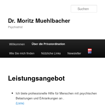
Zum
primären
Such
Inhalt
springen
Dr. Moritz Muehlbacher
Psychiatrist
Hauptmenü
Über die Privatordination
Willkommen
Wie Sie mich finden
Nützliche Links
Newsletter
Leistungsangebot
Ich biete professionelle Hilfe für Menschen mit psychischen
Belastungen und Erkrankungen an .
(Liste)