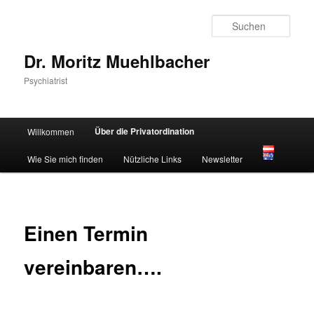
Zum
primären
Such
Inhalt
springen
Dr. Moritz Muehlbacher
Psychiatrist
Hauptmenü
Über die Privatordination
Willkommen
Wie Sie mich finden
Nützliche Links
Newsletter
Einen Termin
vereinbaren….