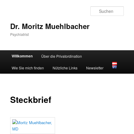
Zum
primären
Such
Inhalt
springen
Dr. Moritz Muehlbacher
Psychiatrist
Hauptmenü
Willkommen
Über die Privatordination
Wie Sie mich finden
Nützliche Links
Newsletter
Steckbrief