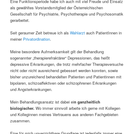
Eine Funktionsperiode habe ich auch mit viel Freude und Einsatz
als gewähltes Vorstandsmitglied der Österreichischen
Gesellschaft für Psychiatrie, Psychotherapie und Psychosomatik
gerarbeitet.
Seit geraumer Zeit betreue ich als
Wahlarzt
auch PatientInnen in
meiner
Privatordination
.
Meine besondere Aufmerksamkeit gilt der Behandlung
sogenannter „therapierefraktärer“ Depressionen, das heißt
depressive Erkrankungen, die trotz mehrfacher Therapieversuche
nicht oder nicht ausreichend gebessert werden konnten, sowie
bisher unzureichend behandelten Patienten und Patientinnen mit
bipolaren, schizoaffektiven oder schizophrenen Erkrankungen
und Angsterkrankungen.
Mein Behandlungsansatz ist dabei ei
n ganzheitlich
biologischer.
Wo immer sinnvoll arbeite ich gerne mit Kollegen
und Kolleginnen meines Vertrauens aus anderen Fachgebieten
zusammen.
Eine für mich unverzichtbare Grundlage ist jedenfalls immer eine