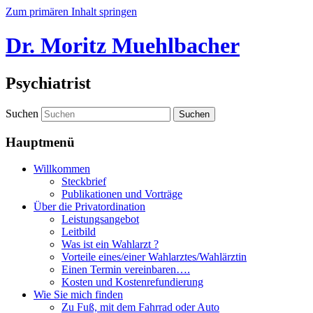
Zum primären Inhalt springen
Dr. Moritz Muehlbacher
Psychiatrist
Suchen
Hauptmenü
Willkommen
Steckbrief
Publikationen und Vorträge
Über die Privatordination
Leistungsangebot
Leitbild
Was ist ein Wahlarzt ?
Vorteile eines/einer Wahlarztes/Wahlärztin
Einen Termin vereinbaren….
Kosten und Kostenrefundierung
Wie Sie mich finden
Zu Fuß, mit dem Fahrrad oder Auto