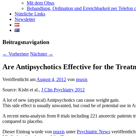
Mit dem Obus
Behandlung, Ordination und Erreichbarkeit per Telefo
Nützliche Links
Newsletter
Beitragsnavigation
←
Vorheriger
Nächster
→
Are Antipsychotics Effective for the Trea
Veröffentlicht am
August 4, 2012
von
praxis
Source: Kishi et al.,
J Clin Psychiatry 2012
A lot of new (atypical) Antipsychotics can cause weight gain.
This side effect is usually unwanted, but coud be of potential use in A
A recent meta-analysis from 8 trials including 221 anorectic patients t
compared to placebo.
Dieser Eintrag wurde von
praxis
unter
Psychiatric News
veröffentlich