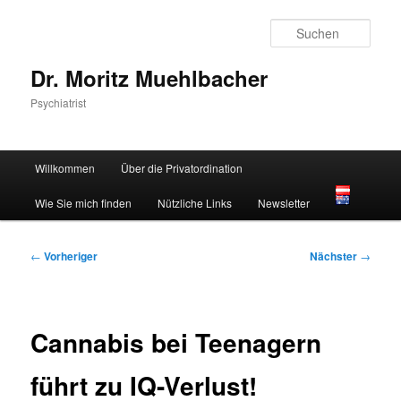
Zum
primären
Such
Inhalt
springen
Dr. Moritz Muehlbacher
Psychiatrist
Hauptmenü
Willkommen
Über die Privatordination
Wie Sie mich finden
Nützliche Links
Newsletter
Beitragsnavigation
←
Vorheriger
Nächster
→
Cannabis bei Teenagern
führt zu IQ-Verlust!