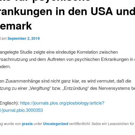
rankungen in den USA un
emark
ht am
September 2, 2019
angelegte Studie zeigte eine eindeutige Korrelation zwischen
sachmutzung und dem Auftreten von psychischen Erkrankungen in 
ndern.
en Zusammenhänge sind nicht ganz klar, es wird vermutet, daß die
zung zu einer „Vergiftung“ bzw. „Entzündung“ des Nervensystems bei
 Englisch):
https://journals.plos.org/plosbiology/article?
/journal.pbio.3000353
rag wurde von
praxis
unter
Uncategorized
veröffentlicht. Setze ein Lesezeichen für