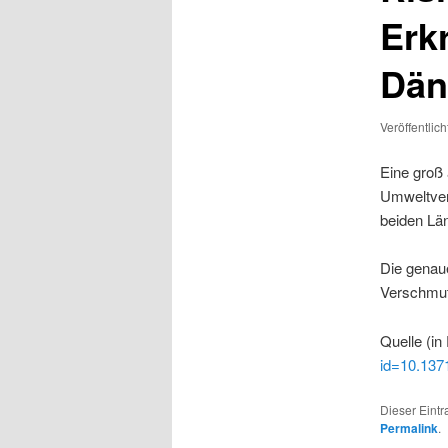
Erk
Dän
Veröffentlic
Eine groß 
Umweltver
beiden Lä
Die genau
Verschmut
Quelle (in
id=10.1371
Dieser Eint
Permalink
.