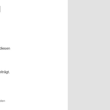
d
diesen
trägt.
 den