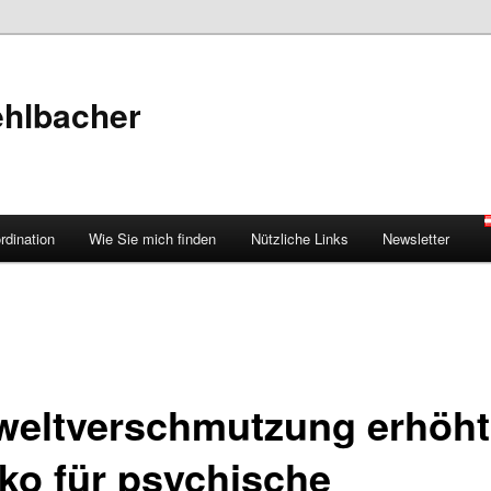
ehlbacher
rdination
Wie Sie mich finden
Nützliche Links
Newsletter
eltverschmutzung erhöht
iko für psychische