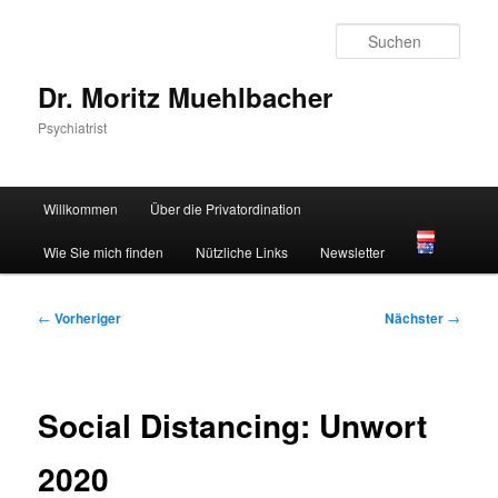
Zum
primären
Such
Inhalt
springen
Dr. Moritz Muehlbacher
Psychiatrist
Hauptmenü
Willkommen
Über die Privatordination
Wie Sie mich finden
Nützliche Links
Newsletter
Beitragsnavigation
←
Vorheriger
Nächster
→
Social Distancing: Unwort
2020